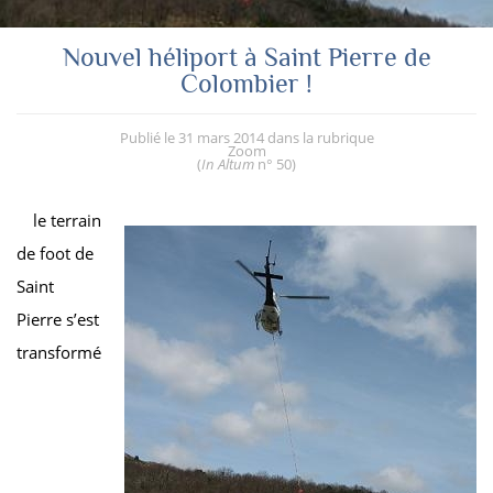
Nouvel héliport à Saint Pierre de
Colombier !
Publié le
31 mars 2014
dans la rubrique
Zoom
(
In Altum
n° 50
)
le terrain
de foot de
Saint
Pierre s’est
transformé