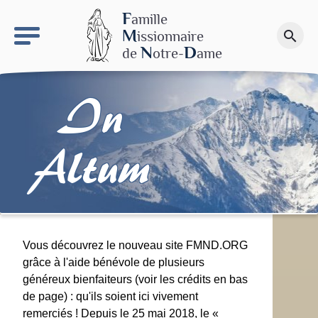
keyboard_arrow_right
Le site NDN
F
amille
M
issionnaire
search
Faire un don
N
D
de
otre-
ame
In
Altum
Vous découvrez le nouveau site FMND.ORG
grâce à l'aide bénévole de plusieurs
généreux bienfaiteurs (voir les crédits en bas
de page) : qu'ils soient ici vivement
remerciés ! Depuis le 25 mai 2018, le «