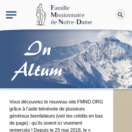
keyboard_arrow_right
Le site NDN
F
amille
M
issionnaire
search
Faire un don
N
D
de
otre-
ame
In
Altum
Vous découvrez le nouveau site FMND.ORG
grâce à l'aide bénévole de plusieurs
généreux bienfaiteurs (voir les crédits en bas
de page) : qu'ils soient ici vivement
remerciés ! Depuis le 25 mai 2018, le «