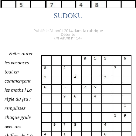
SUDOKU
Publié le
31 août 2014
dans la rubrique
Détente
(
In Altum
n° 54
)
Faites durer
les vacances
tout en
commençant
les maths ! La
règle du jeu :
remplissez
chaque grille
avec des
chiffres de 1 à