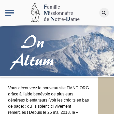
keyboard_arrow_right
Le site NDN
F
amille
M
issionnaire
search
Faire un don
N
D
de
otre-
ame
In
Altum
Vous découvrez le nouveau site FMND.ORG
grâce à l'aide bénévole de plusieurs
généreux bienfaiteurs (voir les crédits en bas
de page) : qu'ils soient ici vivement
remerciés ! Depuis le 25 mai 2018, le «