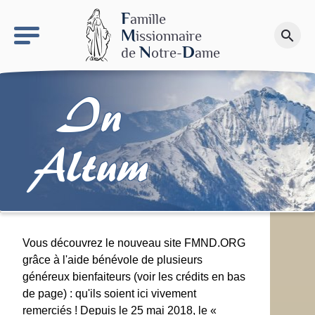
keyboard_arrow_right
Le site NDN
F
amille
M
issionnaire
search
Faire un don
N
D
de
otre-
ame
In
Altum
Vous découvrez le nouveau site FMND.ORG
grâce à l'aide bénévole de plusieurs
généreux bienfaiteurs (voir les crédits en bas
de page) : qu'ils soient ici vivement
remerciés ! Depuis le 25 mai 2018, le «