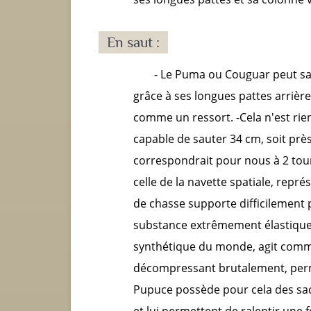
En saut :
- Le Puma ou Couguar peut sa
grâce à ses longues pattes arrièr
comme un ressort. -Cela n'est rie
capable de sauter 34 cm, soit près 
correspondrait pour nous à 2 tours
celle de la navette spatiale, repré
de chasse supporte difficilement pl
substance extrêmement élastique
synthétique du monde, agit comme
décompressant brutalement, perme
Pupuce possède pour cela des sacs
et lui permettent de ralentir une f