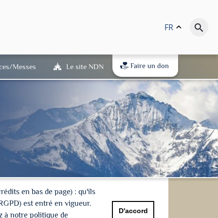
FR
keyboard_arrow_up
search
Faire un don
ices/Messes
Le site NDN
dits en bas de page) : qu'ils
(RGPD) est entré en vigueur.
D'accord
 à notre politique de