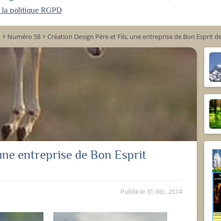
r la politique RGPD
m
Numéro 58
Création Design Père et Fils, une entreprise de Bon Esprit 
keyboard_arrow_right
keyboard_arrow_right
 une entreprise de Bon Esprit
Publié le
31 déc. 2014