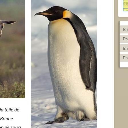
En
En
En
En
a toile de
. Bonne
op de souci