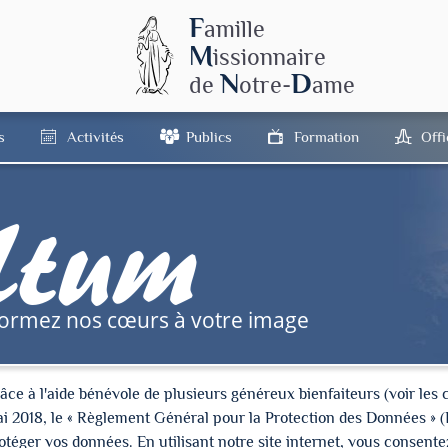
F
amille
M
issionnaire
N
D
de
otre-
ame
s
Activités
Publics
Formation
Off
tum
formez nos cœurs à votre image
à l'aide bénévole de plusieurs généreux bienfaiteurs (voir les cré
ai 2018, le « Règlement Général pour la Protection des Données » 
ger vos données. En utilisant notre site internet, vous consentez