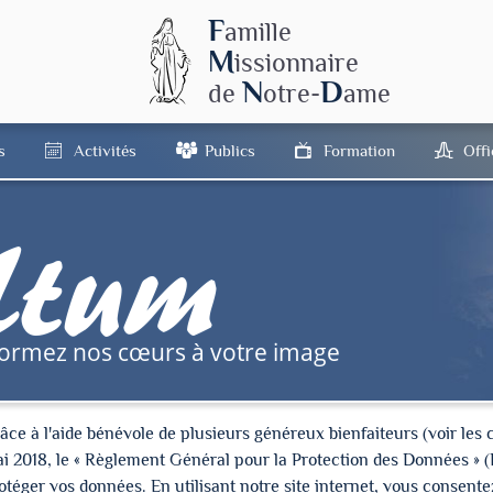
F
amille
M
issionnaire
N
D
de
otre-
ame
s
Activités
Publics
Formation
Off
tum
formez nos cœurs à votre image
à l'aide bénévole de plusieurs généreux bienfaiteurs (voir les cré
ai 2018, le « Règlement Général pour la Protection des Données » 
ger vos données. En utilisant notre site internet, vous consentez