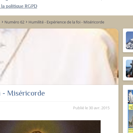
r la politique RGPD
m
Numéro 62
Humilité - Expérience de la foi - Miséricorde
keyboard_arrow_right
keyboard_arrow_right
i - Miséricorde
Publié le
30 avr. 2015