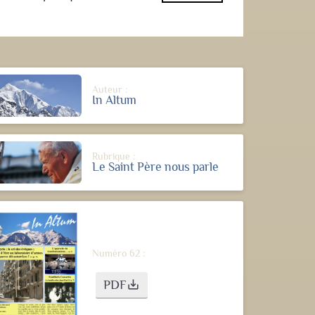
Auteur :
In Altum
Rubrique :
Le Saint Père nous parle
Numéro 62 :
PDF
save_alt