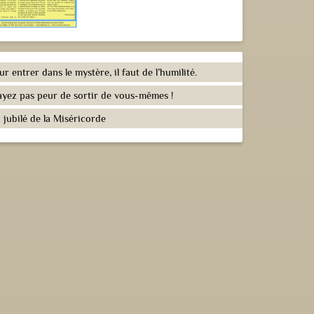
ur entrer dans le mystère, il faut de l’humilité.
ayez pas peur de sortir de vous-mêmes !
 jubilé de la Miséricorde