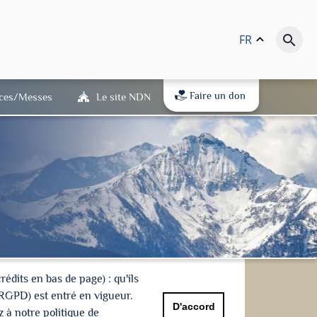
FR
keyboard_arrow_up
search
Faire un don
ices/Messes
Le site NDN
dits en bas de page) : qu'ils
(RGPD) est entré en vigueur.
D'accord
 à notre politique de