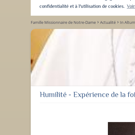
confidentialité et à l'utilisation de cookies.
Voi
Famille Missionnaire de Notre-Dame
Actualité
In Altu
keyboard_arrow_right
keyboard_arrow_right
Humilité - Expérience de la fo