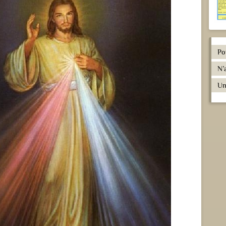
Po
N’
Un