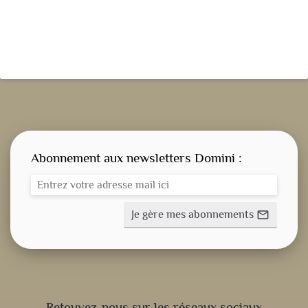
Abonnement aux newsletters Domini :
Je gère mes abonnements
mail_outline
CONSIGNE SPITRITUELLE
Retouvez-nous sur les réseaux sociaux