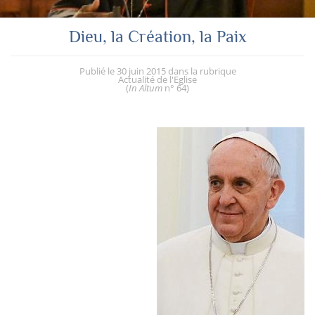
Dieu, la Création, la Paix
Publié le
30 juin 2015
dans la rubrique
Actualité de l'Eglise
(
In Altum
n° 64
)