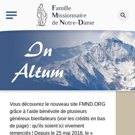
keyboard_arrow_right
Le site NDN
F
amille
M
issionnaire
search
Faire un don
N
D
de
otre-
ame
In
Altum
Vous découvrez le nouveau site FMND.ORG
grâce à l'aide bénévole de plusieurs
généreux bienfaiteurs (voir les crédits en bas
de page) : qu'ils soient ici vivement
remerciés ! Depuis le 25 mai 2018, le «