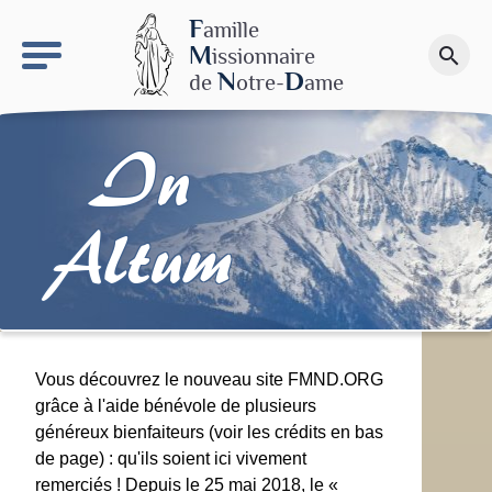
keyboard_arrow_right
Le site NDN
F
amille
M
issionnaire
search
Faire un don
N
D
de
otre-
ame
In
Altum
Vous découvrez le nouveau site FMND.ORG
grâce à l'aide bénévole de plusieurs
généreux bienfaiteurs (voir les crédits en bas
de page) : qu'ils soient ici vivement
remerciés ! Depuis le 25 mai 2018, le «