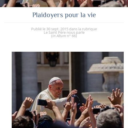
Plaidoyers pour la vie
Publié le
30 sept. 2015
dans la rubrique
Le Saint Père nous parle
(
In Altum
n° 66
)