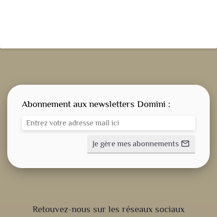
Abonnement aux newsletters Domini :
Je gère mes abonnements
mail_outline
CONSIGNE SPITRITUELLE
Retouvez-nous sur les réseaux sociaux