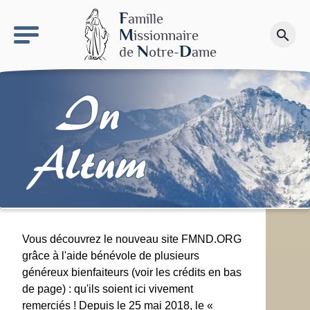
keyboard_arrow_right
Le site NDN
F
amille
M
issionnaire
search
Faire un don
N
D
de
otre-
ame
In
Altum
Vous découvrez le nouveau site FMND.ORG
grâce à l'aide bénévole de plusieurs
généreux bienfaiteurs (voir les crédits en bas
de page) : qu'ils soient ici vivement
remerciés ! Depuis le 25 mai 2018, le «