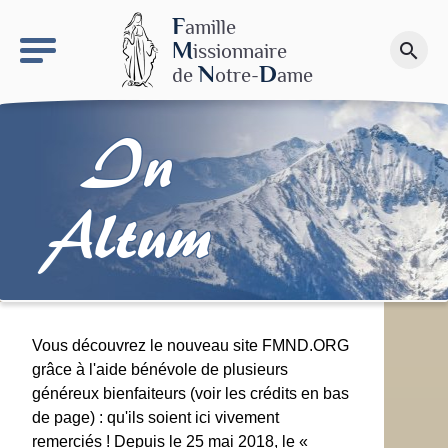
keyboard_arrow_right
Le site NDN
F
amille
M
issionnaire
search
Faire un don
N
D
de
otre-
ame
In
Altum
Vous découvrez le nouveau site FMND.ORG
grâce à l'aide bénévole de plusieurs
généreux bienfaiteurs (voir les crédits en bas
de page) : qu'ils soient ici vivement
remerciés ! Depuis le 25 mai 2018, le «