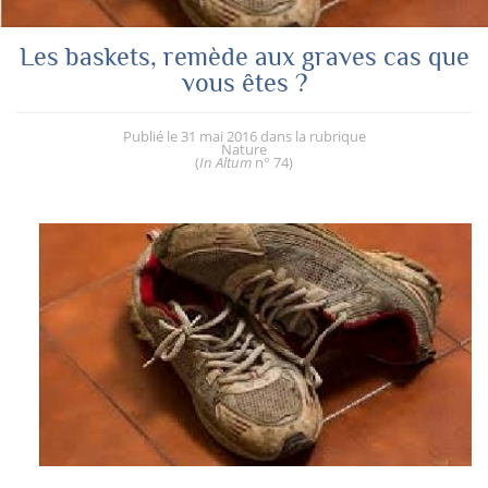
Les baskets, remède aux graves cas que
vous êtes ?
Publié le
31 mai 2016
dans la rubrique
Nature
(
In Altum
n° 74
)