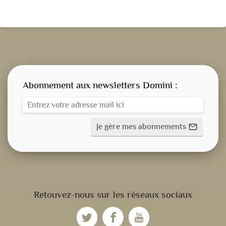
Abonnement aux newsletters Domini :
Je gère mes abonnements
mail_outline
CONSIGNE SPITRITUELLE
Retouvez-nous sur les réseaux sociaux
LES OFFICES