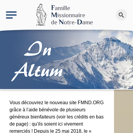
keyboard_arrow_right
Le site NDN
F
amille
M
issionnaire
search
Faire un don
N
D
de
otre-
ame
In
Altum
Vous découvrez le nouveau site FMND.ORG
grâce à l'aide bénévole de plusieurs
généreux bienfaiteurs (voir les crédits en bas
de page) : qu'ils soient ici vivement
remerciés ! Depuis le 25 mai 2018, le «