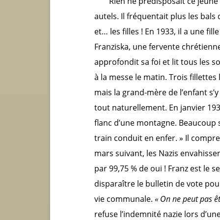
Rien ne prédisposait ce jeune 
autels. Il fréquentait plus les bals q
et… les filles ! En 1933, il a une fi
Franziska, une fervente chrétienne
approfondit sa foi et lit tous les 
à la messe le matin. Trois fillette
mais la grand-mère de l’enfant s’y
tout naturellement. En janvier 193
flanc d’une montagne. Beaucoup se
train conduit en enfer. » Il compr
mars suivant, les Nazis envahissent
par 99,75 % de oui ! Franz est le se
disparaître le bulletin de vote pour
vie communale.
« On ne peut pas êtr
refuse l’indemnité nazie lors d’une