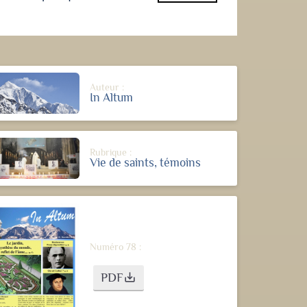
Auteur :
In Altum
Rubrique :
Vie de saints, témoins
Numéro 78 :
PDF
save_alt