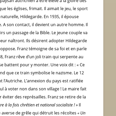
paysan autrichien à être élevé à la gloire des
ue les églises, frimait. Il aimait le jeu, le sport
lle naturelle, Hildegarde. En 1935, il épouse
. A son contact, il devient un autre homme. Il
soirs un passage de la Bible. Le jeune couple va
s leur naîtront. Ils désirent adopter Hildegarde
 oppose. Franz témoigne de sa foi et en parle
8, Franz rêve d’un joli train qui serpente au
 battent pour y monter. Une voix dit : « Ce
end que ce train symbolise le nazisme. Le 12
 l’Autriche. L’annexion du pays est ratifiée
ul à voter non dans son village ! Le maire fait
 éviter des représailles. Franz se retire de la
e à la fois chrétien et national socialiste ! »
Il
 averse de grêle qui détruit les récoltes
« Un