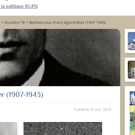
r la politique RGPD
m
Numéro 78
Bienheureux Franz Jägerstätter (1907-1943)
keyboard_arrow_right
keyboard_arrow_right
er (1907-1943)
Publié le
31 oct. 2016