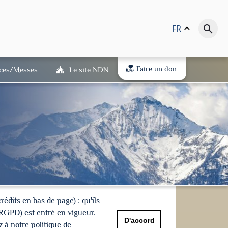
FR
keyboard_arrow_up
search
Faire un don
ices/Messes
Le site NDN
dits en bas de page) : qu'ils
(RGPD) est entré en vigueur.
D'accord
 à notre politique de