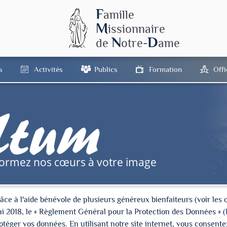
F
amille
M
issionnaire
N
D
de
otre-
ame
s
Activités
Publics
Formation
Off
tum
formez nos cœurs à votre image
à l'aide bénévole de plusieurs généreux bienfaiteurs (voir les cré
ai 2018, le « Règlement Général pour la Protection des Données » 
ger vos données. En utilisant notre site internet, vous consentez