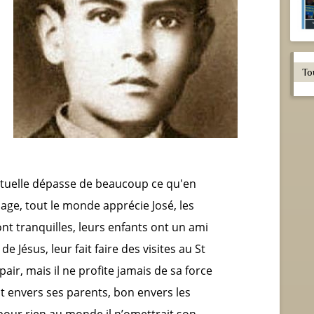
To
irituelle dépasse de beaucoup ce qu'en
lage, tout le monde apprécie José, les
ont tranquilles, leurs enfants ont un ami
 de Jésus, leur fait faire des visites au St
air, mais il ne profite jamais de sa force
t envers ses parents, bon envers les
: pour rien au monde il n’omettrait son