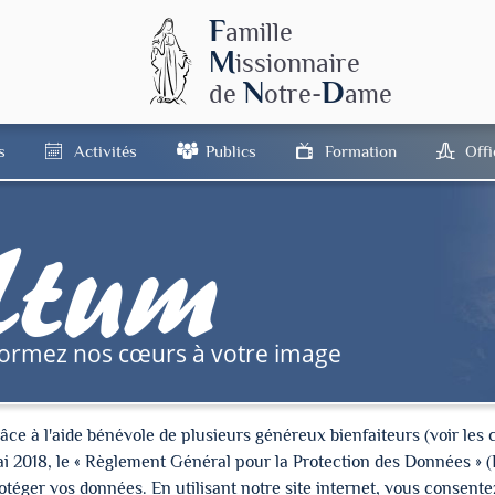
F
amille
M
issionnaire
N
D
de
otre-
ame
s
Activités
Publics
Formation
Off
tum
formez nos cœurs à votre image
à l'aide bénévole de plusieurs généreux bienfaiteurs (voir les cré
ai 2018, le « Règlement Général pour la Protection des Données » 
ger vos données. En utilisant notre site internet, vous consentez