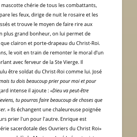
la mascotte chérie de tous les combattants,
are les feux, dirige de nuit le rosaire et les
ssés et trouve le moyen de faire rire aux
n plus grand bonheur, on lui permet de
 que clairon et porte-drapeau du Christ-Roi.
ns, le voit en train de remonter le moral d’un
lant avec ferveur de la Ste Vierge. Il
voulu être soldat du Christ-Roi comme lui. José
 mais tu dois beaucoup prier pour moi et pour
ard intense il ajoute :
«Dieu va peut-être
e deviens, tu pourras faire beaucoup de choses que
er. »
Ils échangent une chaleureuse poignée
rs prier l'un pour l'autre. Enrique est
rérie sacerdotale des Ouvriers du Christ Roi»