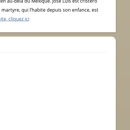
en au-delà du Mexique. José Luís est cristero
 martyre, qui l’habite depuis son enfance, est
ite, cliquez ici