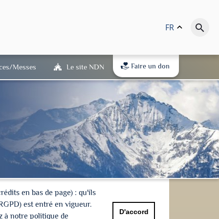
FR
keyboard_arrow_up
search
Faire un don
ices/Messes
Le site NDN
dits en bas de page) : qu'ils
(RGPD) est entré en vigueur.
D'accord
 à notre politique de