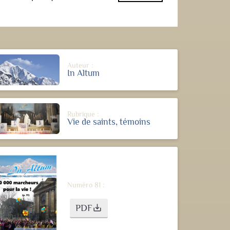
Auteur :
In Altum
Rubrique :
Vie de saints, témoins
Numéro 81 :
PDF
save_alt