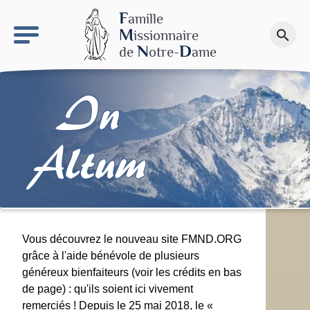
keyboard_arrow_right
Le site NDN
F
amille
M
issionnaire
search
Faire un don
N
D
de
otre-
ame
In
Altum
Vous découvrez le nouveau site FMND.ORG
grâce à l'aide bénévole de plusieurs
généreux bienfaiteurs (voir les crédits en bas
de page) : qu'ils soient ici vivement
remerciés ! Depuis le 25 mai 2018, le «