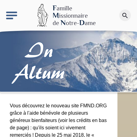
keyboard_arrow_right
Le site NDN
F
amille
M
issionnaire
search
Faire un don
N
D
de
otre-
ame
In
Altum
Vous découvrez le nouveau site FMND.ORG
grâce à l'aide bénévole de plusieurs
généreux bienfaiteurs (voir les crédits en bas
de page) : qu'ils soient ici vivement
remerciés ! Depuis le 25 mai 2018, le «