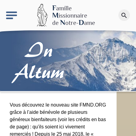
keyboard_arrow_right
Le site NDN
F
amille
M
issionnaire
search
Faire un don
N
D
de
otre-
ame
In
Altum
Vous découvrez le nouveau site FMND.ORG
grâce à l'aide bénévole de plusieurs
généreux bienfaiteurs (voir les crédits en bas
de page) : qu'ils soient ici vivement
remerciés ! Depuis le 25 mai 2018, le «