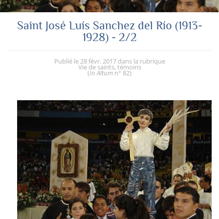
Saint José Luís Sanchez del Río (1913-
1928) - 2/2
Publié le
28 févr. 2017
dans la rubrique
Vie de saints, témoins
(
In Altum
n° 82
)