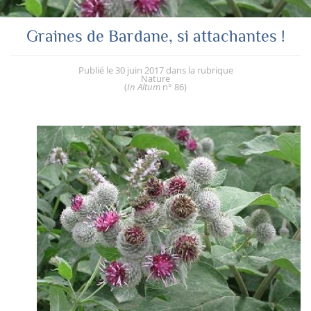
Graines de Bardane, si attachantes !
Publié le
30 juin 2017
dans la rubrique
Nature
(
In Altum
n° 86
)