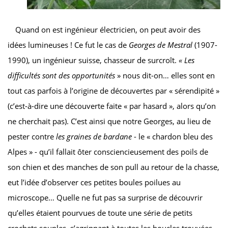
Quand on est ingénieur électricien, on peut avoir des
idées lumineuses ! Ce fut le cas de
Georges de Mestral
(1907-
1990), un ingénieur suisse, chasseur de surcroît.
« Les
difficultés sont des opportunités
» nous dit-on… elles sont en
tout cas parfois à l’origine de découvertes par « sérendipité »
(c’est-à-dire une découverte faite « par hasard », alors qu’on
ne cherchait pas). C’est ainsi que notre Georges, au lieu de
pester contre
les graines de bardane
- le « chardon bleu des
Alpes » - qu’il fallait ôter consciencieusement des poils de
son chien et des manches de son pull au retour de la chasse,
eut l’idée d’observer ces petites boules poilues au
microscope… Quelle ne fut pas sa surprise de découvrir
qu’elles étaient pourvues de toute une série de petits
crochets souples, s’agrippant à toutes les boucles trouvées