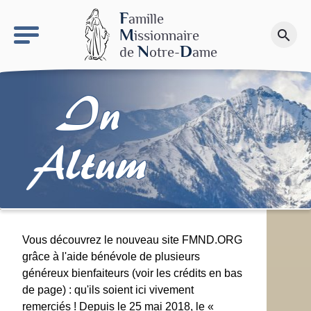
keyboard_arrow_right
Le site NDN
F
amille
M
issionnaire
search
Faire un don
N
D
de
otre-
ame
In
Altum
Vous découvrez le nouveau site FMND.ORG
grâce à l'aide bénévole de plusieurs
généreux bienfaiteurs (voir les crédits en bas
de page) : qu'ils soient ici vivement
remerciés ! Depuis le 25 mai 2018, le «