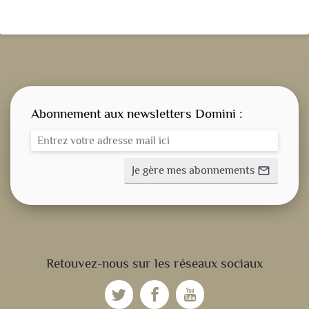
Abonnement aux newsletters Domini :
Je gère mes abonnements
mail_outline
CONSIGNE SPITRITUELLE
Retouvez-nous sur les réseaux sociaux
LES OFFICES