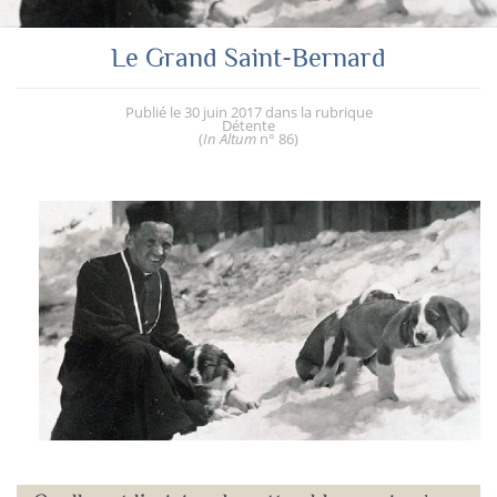
Le Grand Saint-Bernard
Publié le
30 juin 2017
dans la rubrique
Détente
(
In Altum
n° 86
)