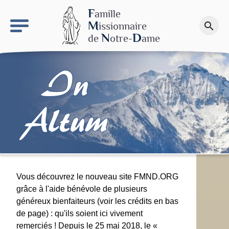
keyboard_arrow_right
Le site NDN
F
amille
M
issionnaire
search
Faire un don
N
D
de
otre-
ame
In
Altum
Vous découvrez le nouveau site FMND.ORG
grâce à l'aide bénévole de plusieurs
généreux bienfaiteurs (voir les crédits en bas
de page) : qu'ils soient ici vivement
remerciés ! Depuis le 25 mai 2018, le «