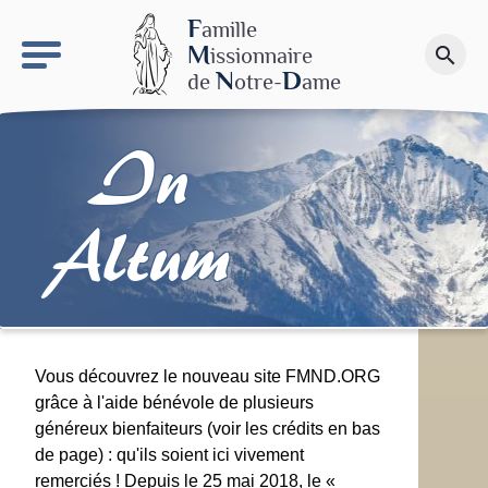
keyboard_arrow_right
Le site NDN
F
amille
M
issionnaire
search
Faire un don
N
D
de
otre-
ame
In
Altum
Vous découvrez le nouveau site FMND.ORG
grâce à l'aide bénévole de plusieurs
généreux bienfaiteurs (voir les crédits en bas
de page) : qu'ils soient ici vivement
remerciés ! Depuis le 25 mai 2018, le «