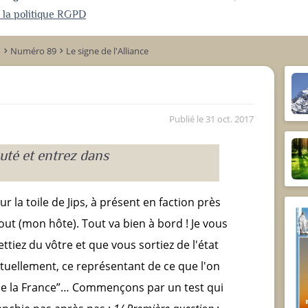
r la politique RGPD
m
Numéro 89
Le signe de l'Alliance
keyboard_arrow_right
keyboard_arrow_right
Publié le
31 oct. 2017
auté et entrez dans
r la toile de Jips, à présent en faction près
ut (mon hôte). Tout va bien à bord ! Je vous
ettiez du vôtre et que vous sortiez de l'état
actuellement, ce représentant de ce que l'on
r de la France”… Commençons par un test qui