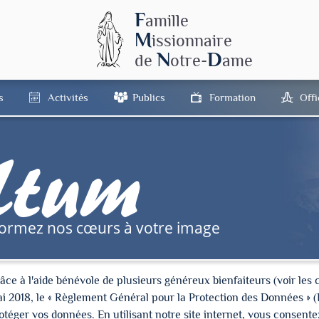
F
amille
M
issionnaire
N
D
de
otre-
ame
s
Activités
Publics
Formation
Off
tum
formez nos cœurs à votre image
à l'aide bénévole de plusieurs généreux bienfaiteurs (voir les cré
ai 2018, le « Règlement Général pour la Protection des Données » 
ger vos données. En utilisant notre site internet, vous consentez