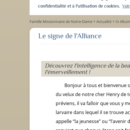
confidentialité et à l'utilisation de cookies.
Voi
Famille Missionnaire de Notre-Dame
Actualité
In Altu
keyboard_arrow_right
keyboard_arrow_right
Le signe de l'Alliance
Découvrez l'intelligence de la be
l'émerveillement !
Bonjour à tous et bienvenue su
du velux de notre cher Henry de to
préviens, il va falloir que vous y m
larvaire dans lequel il se trouve 
appelle “la jeunesse” ou “l’aveni