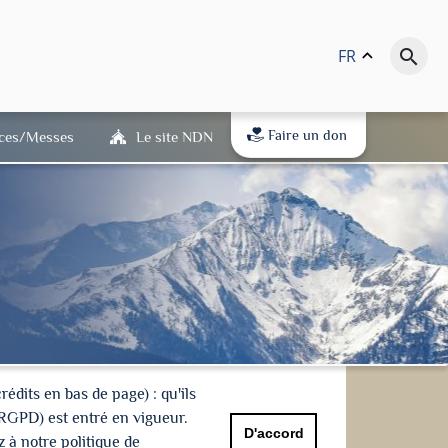
FR
keyboard_arrow_up
search
Faire un don
ices/Messes
Le site NDN
dits en bas de page) : qu'ils
(RGPD) est entré en vigueur.
D'accord
 à notre politique de