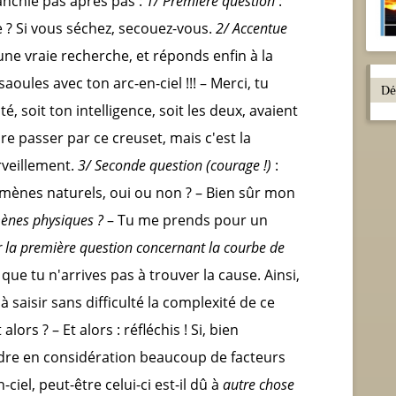
anchie pas après pas :
1/ Première question
:
be ? Si vous séchez, secouez-vous.
2/ Accentue
ne vraie recherche, et réponds enfin à la
saoules avec ton arc-en-ciel !!! – Merci, tu
é, soit ton intelligence, soit les deux, avaient
re passer par ce creuset, mais c'est la
rveillement.
3/ Seconde question (courage !)
:
nomènes naturels, oui ou non ? – Bien sûr mon
mènes physiques ?
– Tu me prends pour un
r la première question concernant la courbe de
ce que tu n'arrives pas à trouver la cause. Ainsi,
à saisir sans difficulté la complexité de ce
lors ? – Et alors : réfléchis ! Si, bien
endre en considération beaucoup de facteurs
iel, peut-être celui-ci est-il dû à
autre chose