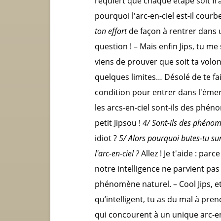
requiert que chaque étape soit fr
pourquoi l'arc-en-ciel est-il cour
ton effort
de façon à rentrer dans u
question ! – Mais enfin Jips, tu me 
viens de prouver que soit ta volont
quelques limites… Désolé de te fai
condition pour entrer dans l'éme
les arcs-en-ciel sont-ils des phé
petit Jipsou !
4/ Sont-ils des phéno
idiot ?
5/
Alors pourquoi butes-tu su
l'arc-en-ciel ?
Allez ! Je t'aide : par
notre intelligence ne parvient pas 
phénomène naturel. – Cool Jips, et a
qu’intelligent, tu as du mal à pr
qui concourent à un unique arc-en-c