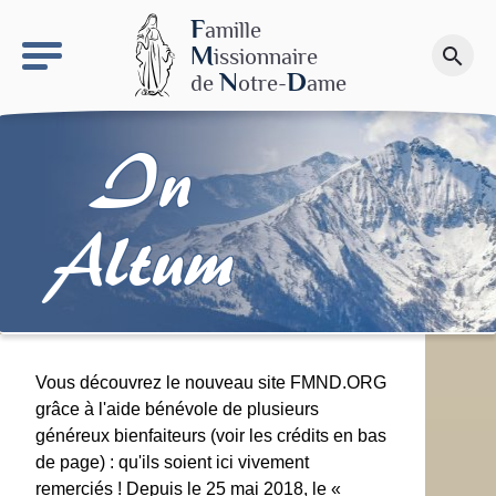
keyboard_arrow_right
Le site NDN
F
amille
M
issionnaire
search
Faire un don
N
D
de
otre-
ame
In
Altum
Vous découvrez le nouveau site FMND.ORG
grâce à l'aide bénévole de plusieurs
généreux bienfaiteurs (voir les crédits en bas
de page) : qu'ils soient ici vivement
remerciés ! Depuis le 25 mai 2018, le «