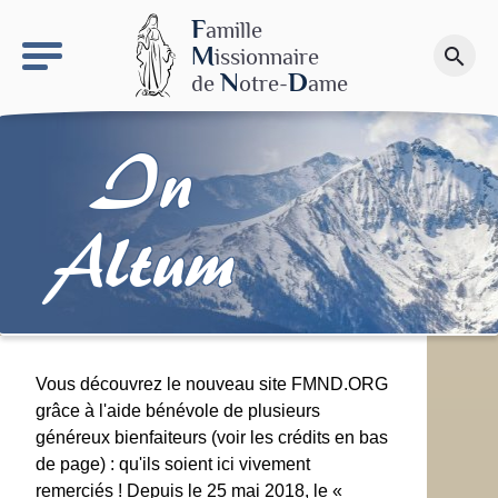
keyboard_arrow_right
Le site NDN
F
amille
M
issionnaire
search
Faire un don
N
D
de
otre-
ame
In
Altum
Vous découvrez le nouveau site FMND.ORG
grâce à l'aide bénévole de plusieurs
généreux bienfaiteurs (voir les crédits en bas
de page) : qu'ils soient ici vivement
remerciés ! Depuis le 25 mai 2018, le «