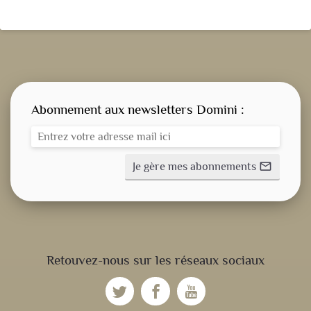
Abonnement aux newsletters Domini :
Je gère mes abonnements
mail_outline
CONSIGNE SPITRITUELLE
Retouvez-nous sur les réseaux sociaux
LES OFFICES