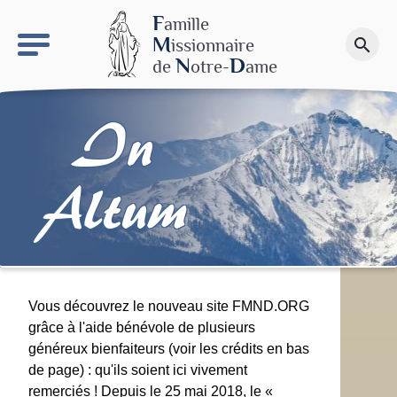
keyboard_arrow_right
Le site NDN
F
amille
M
issionnaire
search
Faire un don
N
D
de
otre-
ame
In
Altum
Vous découvrez le nouveau site FMND.ORG
grâce à l'aide bénévole de plusieurs
généreux bienfaiteurs (voir les crédits en bas
de page) : qu'ils soient ici vivement
remerciés ! Depuis le 25 mai 2018, le «