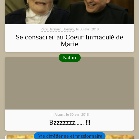
Père Bernard Domini
, le 30 avr. 2018
Se consacrer au Coeur Immaculé de
Marie
Nature
In Altum
, le 30 avr. 2018
Bzzzzzzz…… !!!
Vie chrétienne et missionnaire