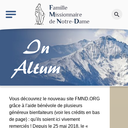
keyboard_arrow_right
Le site NDN
F
amille
M
issionnaire
search
Faire un don
N
D
de
otre-
ame
In
Altum
Vous découvrez le nouveau site FMND.ORG
grâce à l'aide bénévole de plusieurs
généreux bienfaiteurs (voir les crédits en bas
de page) : qu'ils soient ici vivement
remerciés ! Depuis le 25 mai 2018, le «