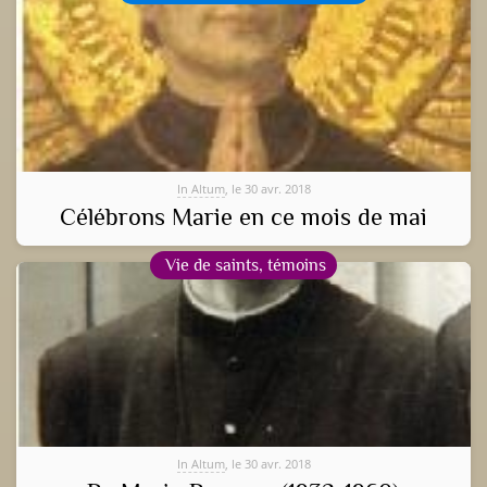
In Altum
, le 30 avr. 2018
Célébrons Marie en ce mois de mai
Vie de saints, témoins
In Altum
, le 30 avr. 2018