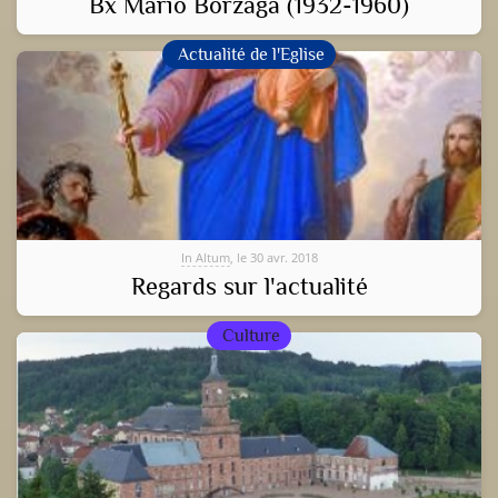
Bx Mario Borzaga (1932-1960)
Actualité de l'Eglise
In Altum
, le 30 avr. 2018
Regards sur l'actualité
Culture