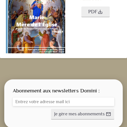
PDF
save_alt
Abonnement aux newsletters Domini :
Je gère mes abonnements
mail_outline