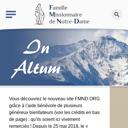
keyboard_arrow_right
Le site NDN
F
amille
M
issionnaire
search
Faire un don
N
D
de
otre-
ame
In
Altum
Vous découvrez le nouveau site FMND.ORG
grâce à l'aide bénévole de plusieurs
généreux bienfaiteurs (voir les crédits en bas
de page) : qu'ils soient ici vivement
remerciés ! Depuis le 25 mai 2018, le «