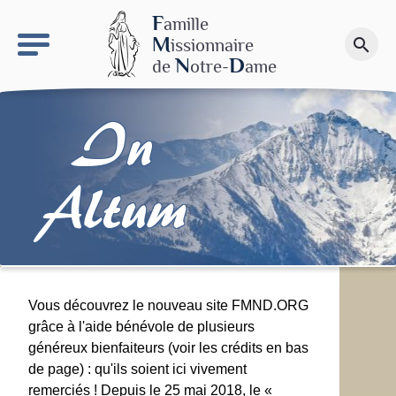
keyboard_arrow_right
Le site NDN
F
amille
M
issionnaire
search
Faire un don
N
D
de
otre-
ame
In
Altum
Vous découvrez le nouveau site FMND.ORG
grâce à l'aide bénévole de plusieurs
généreux bienfaiteurs (voir les crédits en bas
de page) : qu'ils soient ici vivement
remerciés ! Depuis le 25 mai 2018, le «