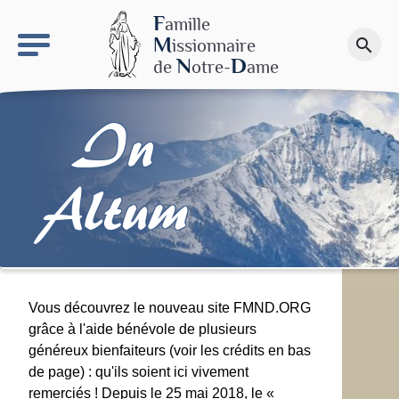
keyboard_arrow_right
Le site NDN
F
amille
M
issionnaire
search
Faire un don
N
D
de
otre-
ame
In
Altum
Vous découvrez le nouveau site FMND.ORG
grâce à l'aide bénévole de plusieurs
généreux bienfaiteurs (voir les crédits en bas
de page) : qu'ils soient ici vivement
remerciés ! Depuis le 25 mai 2018, le «