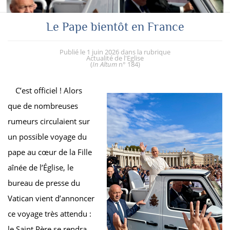
Le Pape bientôt en France
Publié le
1 juin 2026
dans la rubrique
Actualité de l'Eglise
(
In Altum
n° 184
)
C’est officiel ! Alors
que de nombreuses
rumeurs circulaient sur
un possible voyage du
pape au cœur de la Fille
aînée de l’Église, le
bureau de presse du
Vatican vient d’annoncer
ce voyage très attendu :
le Saint Père se rendra