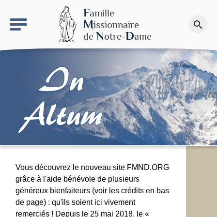
keyboard_arrow_right
Le site NDN
F
amille
M
issionnaire
search
Faire un don
N
D
de
otre-
ame
In
Altum
Vous découvrez le nouveau site FMND.ORG
grâce à l'aide bénévole de plusieurs
généreux bienfaiteurs (voir les crédits en bas
de page) : qu'ils soient ici vivement
remerciés ! Depuis le 25 mai 2018, le «