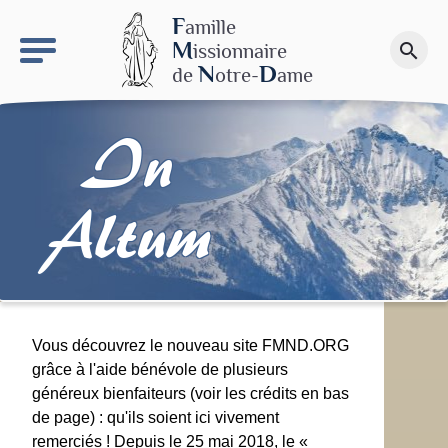
keyboard_arrow_right
Le site NDN
F
amille
M
issionnaire
search
Faire un don
N
D
de
otre-
ame
In
Altum
Vous découvrez le nouveau site FMND.ORG
grâce à l'aide bénévole de plusieurs
généreux bienfaiteurs (voir les crédits en bas
de page) : qu'ils soient ici vivement
remerciés ! Depuis le 25 mai 2018, le «