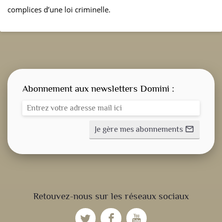
complices d’une loi criminelle.
Abonnement aux newsletters Domini :
Je gère mes abonnements
mail_outline
CONSIGNE SPITRITUELLE
Retouvez-nous sur les réseaux sociaux
LES OFFICES