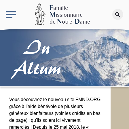
keyboard_arrow_right
Le site NDN
F
amille
M
issionnaire
search
Faire un don
N
D
de
otre-
ame
In
Altum
Vous découvrez le nouveau site FMND.ORG
grâce à l'aide bénévole de plusieurs
généreux bienfaiteurs (voir les crédits en bas
de page) : qu'ils soient ici vivement
remerciés ! Depuis le 25 mai 2018, le «