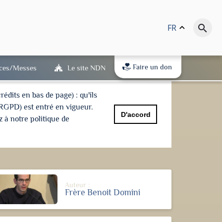
FR
keyboard_arrow_up
search
Faire un don
ices/Messes
Le site NDN
dits en bas de page) : qu'ils
(RGPD) est entré en vigueur.
D'accord
 à notre politique de
Auteur :
Frère Benoit Domini