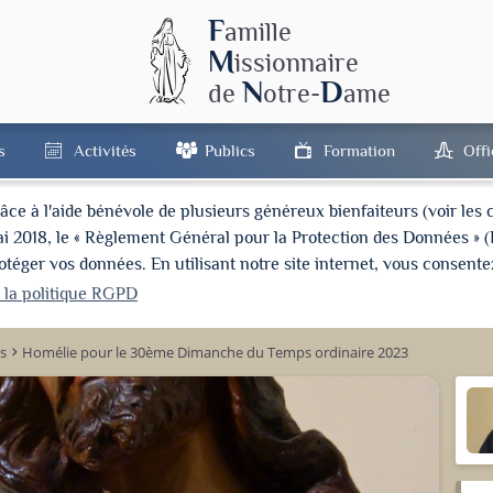
F
amille
M
issionnaire
N
D
de
otre-
ame
s
Activités
Publics
Formation
Off
à l'aide bénévole de plusieurs généreux bienfaiteurs (voir les cré
ai 2018, le « Règlement Général pour la Protection des Données » 
ger vos données. En utilisant notre site internet, vous consentez
r la politique RGPD
s
Homélie pour le 30ème Dimanche du Temps ordinaire 2023
keyboard_arrow_right