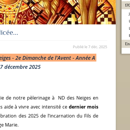
17
icée...
En
Publié le
7 déc. 2025
eiges - 2e Dimanche de l'Avent - Année A
7 décembre 2025
tie de notre pèlerinage à ND des Neiges en
s aide à vivre avec intensité ce
dernier mois
lébration des 2025 de l’incarnation du Fils de
ge Marie.