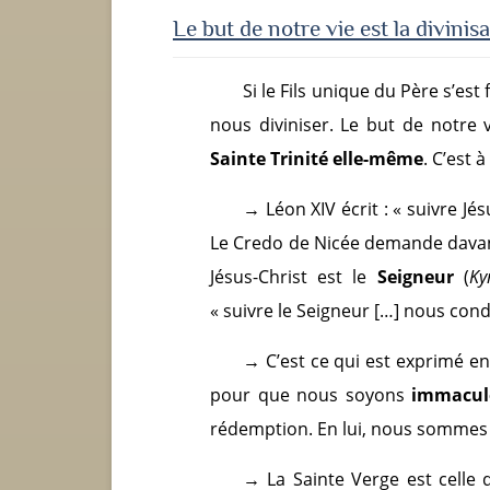
Le but de notr
e vie est la divinis
Si le Fils unique du Père s’est
nous diviniser. Le but de notre
Sainte Trinité elle-même
. C’est 
→
Léon XIV écrit : « suivre 
Le Credo de Nicée demande davant
Jésus-Christ est le
Seigneur
(
Ky
« suivre le Seigneur […] nous cond
→
C’est ce qui est exprimé en 
pour que nous soyons
immaculé
rédemption. En lui, nous sommes
→
La Sainte Verge est celle q