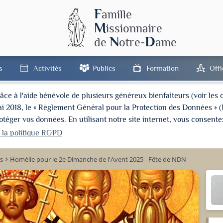
F
amille
M
issionnaire
N
D
de
otre-
ame
s
Activités
Publics
Formation
Off
à l'aide bénévole de plusieurs généreux bienfaiteurs (voir les cré
ai 2018, le « Règlement Général pour la Protection des Données » 
ger vos données. En utilisant notre site internet, vous consentez
r la politique RGPD
s
Homélie pour le 2e Dimanche de l'Avent 2025 - Fête de NDN
keyboard_arrow_right