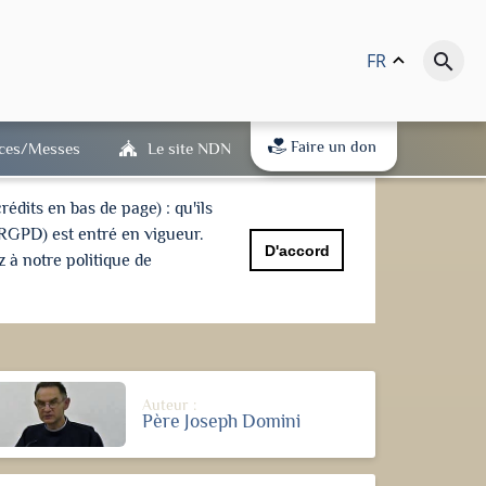
FR
keyboard_arrow_up
search
Faire un don
ices/Messes
Le site NDN
dits en bas de page) : qu'ils
(RGPD) est entré en vigueur.
D'accord
 à notre politique de
Auteur :
Père Joseph Domini