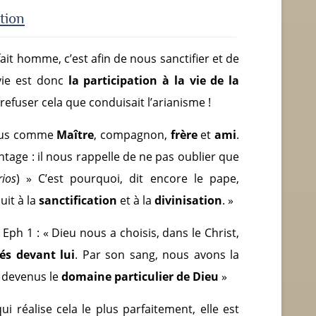
ation
 fait homme, c’est afin de nous sanctifier et de
 vie est donc
la participation à la vie de la
à refuser cela que conduisait l’arianisme !
Jésus comme
Maître
, compagnon,
frère
et
ami
.
age : il nous rappelle de ne pas oublier que
rios
) » C’est pourquoi, dit encore le pape,
uit à la
sanctification
et à la
divinisation
. »
Eph 1 : « Dieu nous a choisis, dans le Christ,
s devant lui
. Par son sang, nous avons la
 devenus le
domaine particulier de Dieu
»
ui réalise cela le plus parfaitement, elle est