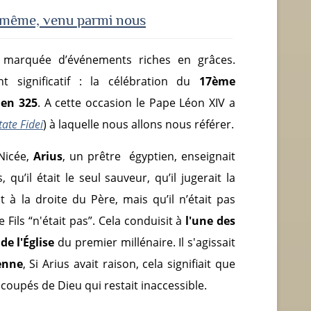
i-même, venu parmi nous
é marquée d’événements riches en grâces.
t significatif : la célébration du
17
ème
 en 325
. A cette occasion le Pape Léon XIV a
tate Fidei
) à laquelle nous allons nous référer.
Nicée,
Arius
, un prêtre égyptien, enseignait
 qu’il était le seul sauveur, qu’il jugerait la
it à la droite du Père, mais qu’il n’était pas
e Fils “n'était pas”. Cela conduisit à
l'une des
de l'Église
du premier millénaire. Il s'agissait
enne
, Si Arius avait raison, cela signifiait que
oupés de Dieu qui restait inaccessible.