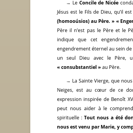
→
Le
Concile de Nicée
conda
Jésus est le Fils de Dieu, qu’il es
(homooúsios) au Père. » « Enge
Père il n’est pas le Père et le P
indique que cet engendrement
engendrement éternel au sein de la 
un seul Dieu avec le Père, u
« consubstantiel »
au Père.
→ La Sainte Vierge, que nous
Neiges, est au cœur de ce do
expression inspirée de Benoît X
peut nous aider à le comprendr
spirituelle :
Tout nous a été don
nous est venu par Marie, y compr