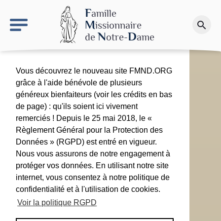
keyboard_arrow_right
Le site NDN
F
amille
M
issionnaire
search
Faire un don
N
D
de
otre-
ame
Vous découvrez le nouveau site FMND.ORG
grâce à l'aide bénévole de plusieurs
généreux bienfaiteurs (voir les crédits en bas
de page) : qu'ils soient ici vivement
remerciés ! Depuis le 25 mai 2018, le «
Règlement Général pour la Protection des
Données » (RGPD) est entré en vigueur.
Nous vous assurons de notre engagement à
protéger vos données. En utilisant notre site
internet, vous consentez à notre politique de
confidentialité et à l'utilisation de cookies.
Voir la politique RGPD