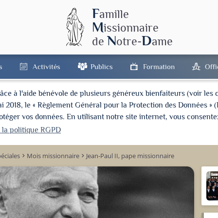
F
amille
M
issionnaire
N
D
de
otre-
ame
s
Activités
Publics
Formation
Off
à l'aide bénévole de plusieurs généreux bienfaiteurs (voir les cré
ai 2018, le « Règlement Général pour la Protection des Données » 
ger vos données. En utilisant notre site internet, vous consentez
r la politique RGPD
éciales
Mois missionnaire
Jean-Paul II, pape missionnaire
keyboard_arrow_right
keyboard_arrow_right