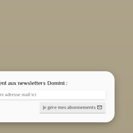
CONSIGNE SPITRITUELLE
LES OFFICES
t aux newsletters Domini :
NOS DOSSIERS
Je gère mes abonnements
mail_outline
NOS ACTUALITÉS