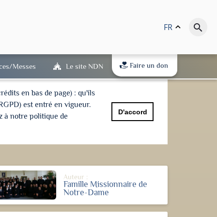
FR
keyboard_arrow_up
search
Faire un don
ices/Messes
Le site NDN
dits en bas de page) : qu'ils
(RGPD) est entré en vigueur.
D'accord
 à notre politique de
Auteur :
Famille Missionnaire de
Notre-Dame