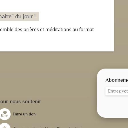
aire" du jour !
semble des prières et méditations au format
Abonnemen
our nous soutenir
Faire un don