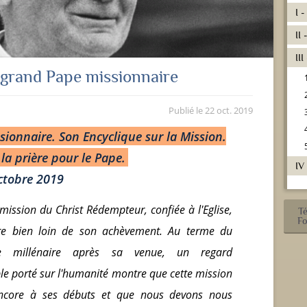
I 
II
II
le grand Pape missionnaire
Publié le
22 oct. 2019
ssionnaire. Son Encyclique sur la Mission.
la prière pour le Pape.
IV
ctobre 2019
mission du Christ Rédempteur, confiée à l'Eglise,
T
F
re bien loin de son achèvement. Au terme du
e millénaire après sa venue, un regard
e porté sur l'humanité montre que cette mission
ncore à ses débuts et que nous devons nous