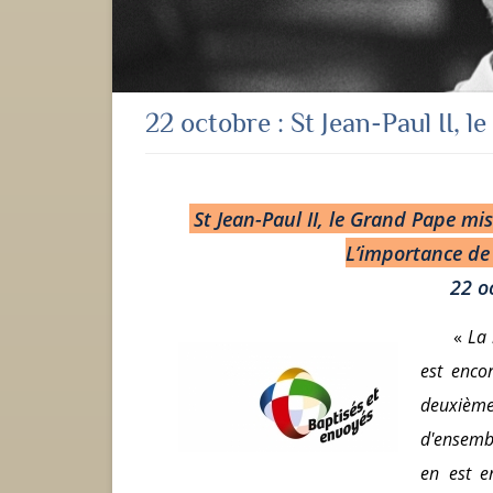
22 octobre : St Jean-Paul II, 
St Jean-Paul II, le Grand Pape mi
L’importance de 
22 o
«
La 
est enco
deuxièm
d'ensembl
en est e