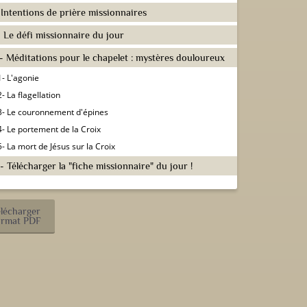
- Intentions de prière missionnaires
 - Le défi missionnaire du jour
I - Méditations pour le chapelet : mystères douloureux
1- L'agonie
2- La flagellation
3- Le couronnement d'épines
4- Le portement de la Croix
5- La mort de Jésus sur la Croix
 - Télécharger la "fiche missionnaire" du jour !
élécharger
ormat PDF