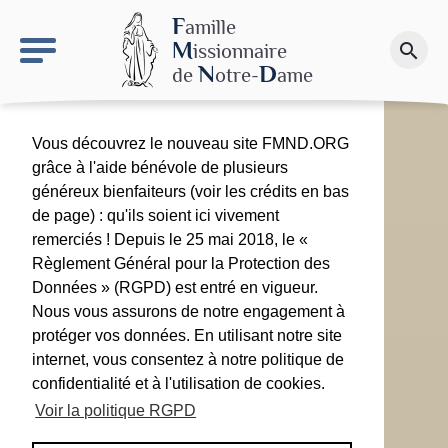
keyboard_arrow_right
Le site NDN
F
amille
M
issionnaire
search
Faire un don
N
D
de
otre-
ame
Vous découvrez le nouveau site FMND.ORG
grâce à l'aide bénévole de plusieurs
généreux bienfaiteurs (voir les crédits en bas
de page) : qu'ils soient ici vivement
remerciés ! Depuis le 25 mai 2018, le «
Règlement Général pour la Protection des
Données » (RGPD) est entré en vigueur.
Nous vous assurons de notre engagement à
protéger vos données. En utilisant notre site
internet, vous consentez à notre politique de
confidentialité et à l'utilisation de cookies.
Voir la politique RGPD