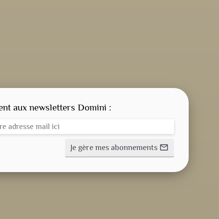
CONSIGNE SPITRITUELLE
LES OFFICES
t aux newsletters Domini :
NOS DOSSIERS
Je gère mes abonnements
mail_outline
NOS ACTUALITÉS
NOS ACTIVITÉS