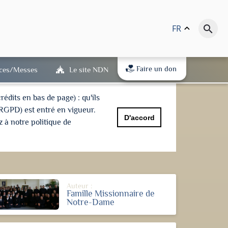
FR
keyboard_arrow_up
search
Faire un don
ices/Messes
Le site NDN
dits en bas de page) : qu'ils
(RGPD) est entré en vigueur.
D'accord
 à notre politique de
Auteur :
Famille Missionnaire de
Notre-Dame