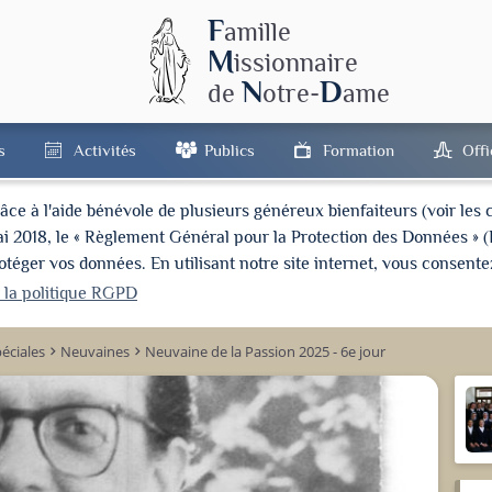
F
amille
M
issionnaire
N
D
de
otre-
ame
s
Activités
Publics
Formation
Off
à l'aide bénévole de plusieurs généreux bienfaiteurs (voir les cré
ai 2018, le « Règlement Général pour la Protection des Données » 
ger vos données. En utilisant notre site internet, vous consentez
r la politique RGPD
éciales
Neuvaines
Neuvaine de la Passion 2025 - 6e jour
keyboard_arrow_right
keyboard_arrow_right