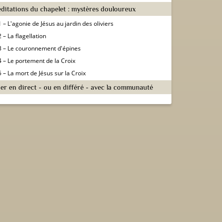
ditations du chapelet : mystères douloureux
1 – L'agonie de Jésus au jardin des oliviers
2 – La flagellation
3 – Le couronnement d'épines
4 – Le portement de la Croix
5 – La mort de Jésus sur la Croix
ier en direct - ou en différé - avec la communauté