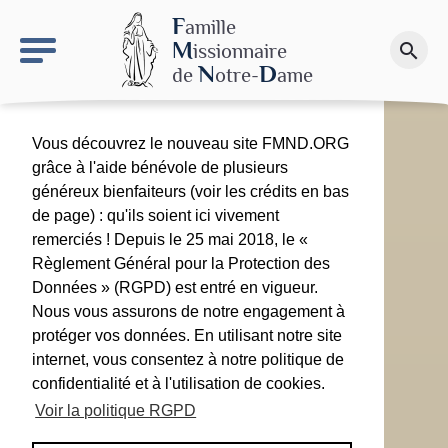
keyboard_arrow_right
Le site NDN
F
amille
M
issionnaire
search
Faire un don
N
D
de
otre-
ame
Vous découvrez le nouveau site FMND.ORG
grâce à l'aide bénévole de plusieurs
généreux bienfaiteurs (voir les crédits en bas
de page) : qu'ils soient ici vivement
remerciés ! Depuis le 25 mai 2018, le «
Règlement Général pour la Protection des
Données » (RGPD) est entré en vigueur.
Nous vous assurons de notre engagement à
protéger vos données. En utilisant notre site
internet, vous consentez à notre politique de
confidentialité et à l'utilisation de cookies.
Voir la politique RGPD