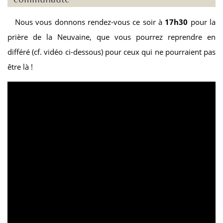
Nous vous donnons rendez-vous ce soir à
17h30
pour la
prière de la Neuvaine, que vous pourrez reprendre en
différé (cf. vidéo ci-dessous) pour ceux qui ne pourraient pas
être là !