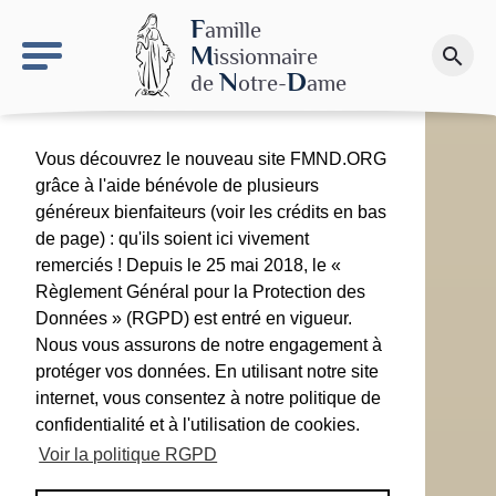
keyboard_arrow_right
Le site NDN
F
amille
M
issionnaire
search
Faire un don
N
D
de
otre-
ame
Vous découvrez le nouveau site FMND.ORG
grâce à l'aide bénévole de plusieurs
généreux bienfaiteurs (voir les crédits en bas
de page) : qu'ils soient ici vivement
remerciés ! Depuis le 25 mai 2018, le «
Règlement Général pour la Protection des
Données » (RGPD) est entré en vigueur.
Nous vous assurons de notre engagement à
protéger vos données. En utilisant notre site
internet, vous consentez à notre politique de
confidentialité et à l'utilisation de cookies.
Voir la politique RGPD