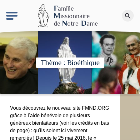
keyboard_arrow_right
Le site NDN
F
amille
M
issionnaire
search
Faire un don
N
D
de
otre-
ame
Thème : Bioéthique
Vous découvrez le nouveau site FMND.ORG
grâce à l'aide bénévole de plusieurs
généreux bienfaiteurs (voir les crédits en bas
de page) : qu'ils soient ici vivement
remerciés ! Depuis le 25 mai 2018, le «