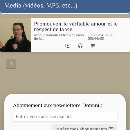
Media (vidéos, MP3, etc...)
Promouvoir le véritable amour et le
respect de la vie
Amour humain et transmission
, le 29 avr. 2020
de la…
(00:44:48)
ondemand_video
headset
subject
1
Abonnement aux newsletters Domini :
Je gère mes abonnements
mail_outline