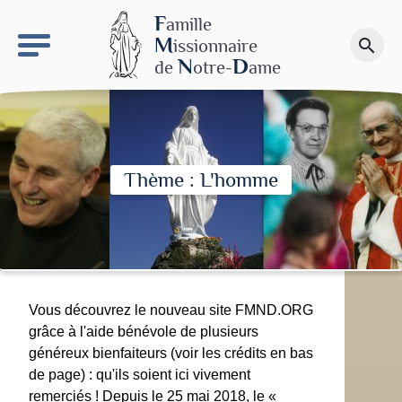
keyboard_arrow_right
Le site NDN
F
amille
M
issionnaire
search
Faire un don
N
D
de
otre-
ame
Thème : L'homme
Vous découvrez le nouveau site FMND.ORG
grâce à l'aide bénévole de plusieurs
généreux bienfaiteurs (voir les crédits en bas
de page) : qu'ils soient ici vivement
remerciés ! Depuis le 25 mai 2018, le «