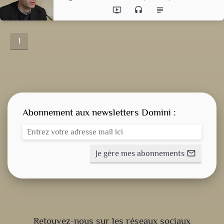
ondemand_video
headset
subject
1
Abonnement aux newsletters Domini :
Je gère mes abonnements
mail_outline
CONSIGNE SPITRITUELLE
Retouvez-nous sur les réseaux sociaux