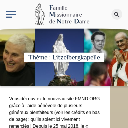
keyboard_arrow_right
Le site NDN
F
amille
M
issionnaire
search
Faire un don
N
D
de
otre-
ame
Thème : Litzelbergkapelle
Vous découvrez le nouveau site FMND.ORG
grâce à l'aide bénévole de plusieurs
généreux bienfaiteurs (voir les crédits en bas
de page) : qu'ils soient ici vivement
remerciés ! Depuis le 25 mai 2018, le «