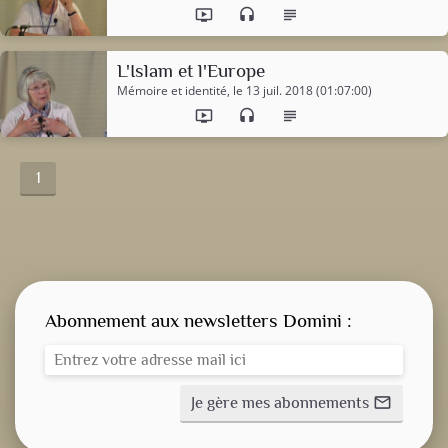
ondemand_video
headset
subject
L'Islam et l'Europe
Mémoire et identité
, le 13 juil. 2018 (01:07:00)
ondemand_video
headset
subject
1
Abonnement aux newsletters Domini :
Je gère mes abonnements
mail_outline