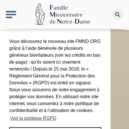
keyboard_arrow_right
Le site NDN
F
amille
M
issionnaire
search
Faire un don
N
D
de
otre-
ame
Vous découvrez le nouveau site FMND.ORG
grâce à l'aide bénévole de plusieurs
généreux bienfaiteurs (voir les crédits en bas
de page) : qu'ils soient ici vivement
remerciés ! Depuis le 25 mai 2018, le «
Règlement Général pour la Protection des
Données » (RGPD) est entré en vigueur.
Nous vous assurons de notre engagement à
protéger vos données. En utilisant notre site
internet, vous consentez à notre politique de
confidentialité et à l'utilisation de cookies.
Voir la politique RGPD