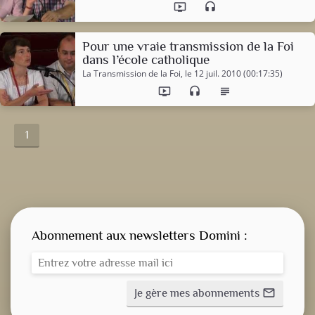
ondemand_video
headset
Pour une vraie transmission de la Foi
dans l’école catholique
La Transmission de la Foi
, le 12 juil. 2010 (00:17:35)
ondemand_video
headset
subject
1
Abonnement aux newsletters Domini :
Je gère mes abonnements
mail_outline