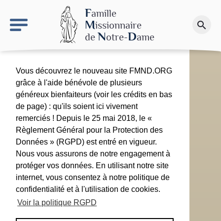
keyboard_arrow_right
Le site NDN
F
amille
M
issionnaire
search
Faire un don
N
D
de
otre-
ame
Vous découvrez le nouveau site FMND.ORG
grâce à l'aide bénévole de plusieurs
généreux bienfaiteurs (voir les crédits en bas
de page) : qu'ils soient ici vivement
remerciés ! Depuis le 25 mai 2018, le «
Règlement Général pour la Protection des
Données » (RGPD) est entré en vigueur.
Nous vous assurons de notre engagement à
protéger vos données. En utilisant notre site
internet, vous consentez à notre politique de
confidentialité et à l'utilisation de cookies.
Voir la politique RGPD