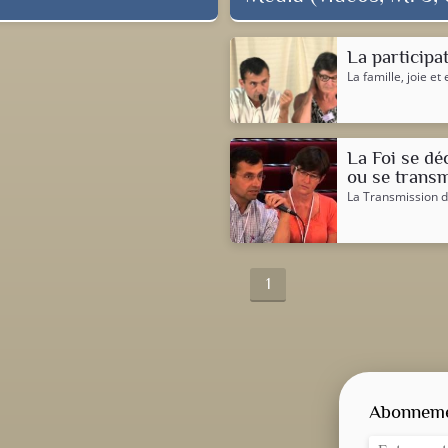
La participat
La famille, joie e
La Foi se dé
ou se transm
La Transmission de
1
Abonnemen