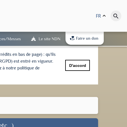
FR
keyboard_arrow_up
search
Faire un don
ices/Messes
Le site NDN
dits en bas de page) : qu'ils
(RGPD) est entré en vigueur.
D'accord
 à notre politique de
tc...)