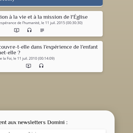
ion à la vie et à la mission de l'Église
t espérance de l’humanité
, le 11 juil. 2015 (00:30:30)
ondemand_video
headset
subject
couvre-t-elle dans l’expérience de l’enfant
et-elle ?
 la Foi
, le 11 juil. 2010 (00:14:09)
ondemand_video
headset
CONSIGNE SPITRITUELLE
LES OFFICES
t aux newsletters Domini :