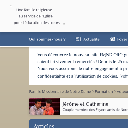
Une famille religieuse
au service de l'Eglise
pour l'éducation des cœurs
Qui sommes-nous ?
Actualité
Foyer
Vous découvrez le nouveau site FMND.ORG grâce 
soient ici vivement remerciés ! Depuis le 25 m
Nous vous assurons de notre engagement à proté
confidentialité et à l'utilisation de cookies.
Voi
Famille Missionnaire de Notre-Dame
Formation
Auteu
keyboard_arrow_right
keyboard_arrow_right
Jérôme et Catherine
Couple membre des Foyers amis de Not
Articles