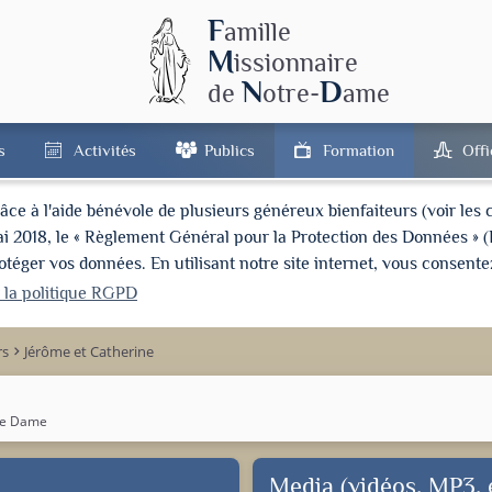
F
amille
M
issionnaire
N
D
de
otre-
ame
s
Activités
Publics
Formation
Off
à l'aide bénévole de plusieurs généreux bienfaiteurs (voir les cré
ai 2018, le « Règlement Général pour la Protection des Données » 
ger vos données. En utilisant notre site internet, vous consentez
r la politique RGPD
rs
Jérôme et Catherine
keyboard_arrow_right
re Dame
Media (vidéos, MP3, e