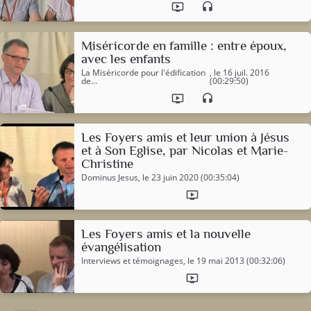
ondemand_video
headset
Miséricorde en famille : entre époux,
avec les enfants
La Miséricorde pour l'édification
, le 16 juil. 2016
de…
(00:29:50)
ondemand_video
headset
Les Foyers amis et leur union à Jésus
et à Son Eglise, par Nicolas et Marie-
Christine
Dominus Jesus
, le 23 juin 2020 (00:35:04)
ondemand_video
Les Foyers amis et la nouvelle
évangélisation
Interviews et témoignages
, le 19 mai 2013 (00:32:06)
ondemand_video