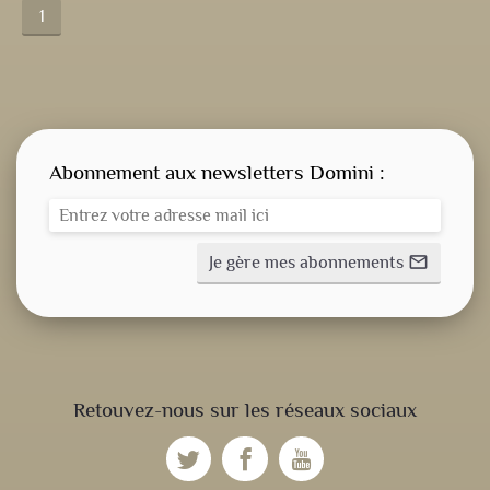
1
Abonnement aux newsletters Domini :
Je gère mes abonnements
mail_outline
CONSIGNE SPITRITUELLE
Retouvez-nous sur les réseaux sociaux
LES OFFICES
fiber_manual_record