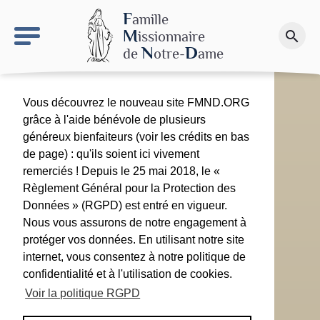
keyboard_arrow_right
Le site NDN
F
amille
M
issionnaire
search
Faire un don
N
D
de
otre-
ame
Vous découvrez le nouveau site FMND.ORG
grâce à l'aide bénévole de plusieurs
généreux bienfaiteurs (voir les crédits en bas
de page) : qu'ils soient ici vivement
remerciés ! Depuis le 25 mai 2018, le «
Règlement Général pour la Protection des
Données » (RGPD) est entré en vigueur.
Nous vous assurons de notre engagement à
protéger vos données. En utilisant notre site
internet, vous consentez à notre politique de
confidentialité et à l'utilisation de cookies.
Voir la politique RGPD