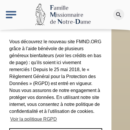
keyboard_arrow_right
Le site NDN
F
amille
M
issionnaire
search
Faire un don
N
D
de
otre-
ame
Vous découvrez le nouveau site FMND.ORG
grâce à l'aide bénévole de plusieurs
généreux bienfaiteurs (voir les crédits en bas
de page) : qu'ils soient ici vivement
remerciés ! Depuis le 25 mai 2018, le «
Règlement Général pour la Protection des
Données » (RGPD) est entré en vigueur.
Nous vous assurons de notre engagement à
protéger vos données. En utilisant notre site
internet, vous consentez à notre politique de
confidentialité et à l'utilisation de cookies.
Voir la politique RGPD