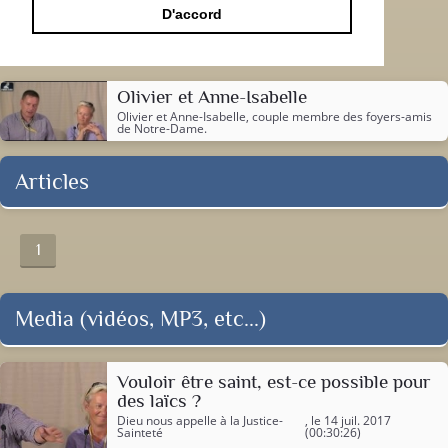
D'accord
Olivier et Anne-Isabelle
Olivier et Anne-Isabelle, couple membre des foyers-amis
de Notre-Dame.
Articles
1
Media (vidéos, MP3, etc...)
Vouloir être saint, est-ce possible pour
des laïcs ?
Dieu nous appelle à la Justice-
, le 14 juil. 2017
Sainteté
(00:30:26)