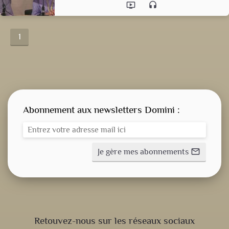
ondemand_video
headset
1
Abonnement aux newsletters Domini :
Je gère mes abonnements
mail_outline
CONSIGNE SPITRITUELLE
Retouvez-nous sur les réseaux sociaux