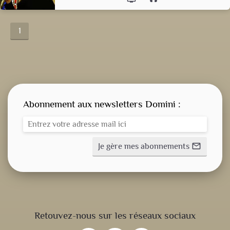
1
Abonnement aux newsletters Domini :
Je gère mes abonnements
mail_outline
CONSIGNE SPITRITUELLE
Retouvez-nous sur les réseaux sociaux
LES OFFICES