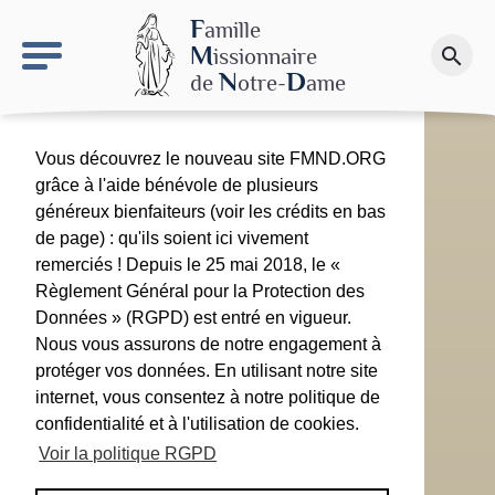
keyboard_arrow_right
Le site NDN
F
amille
M
issionnaire
search
Faire un don
N
D
de
otre-
ame
Vous découvrez le nouveau site FMND.ORG
grâce à l'aide bénévole de plusieurs
généreux bienfaiteurs (voir les crédits en bas
de page) : qu'ils soient ici vivement
remerciés ! Depuis le 25 mai 2018, le «
Règlement Général pour la Protection des
Données » (RGPD) est entré en vigueur.
Nous vous assurons de notre engagement à
protéger vos données. En utilisant notre site
internet, vous consentez à notre politique de
confidentialité et à l'utilisation de cookies.
Voir la politique RGPD