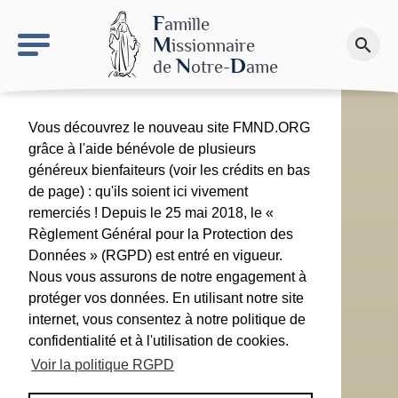
keyboard_arrow_right
Le site NDN
F
amille
M
issionnaire
search
Faire un don
N
D
de
otre-
ame
Vous découvrez le nouveau site FMND.ORG
grâce à l'aide bénévole de plusieurs
généreux bienfaiteurs (voir les crédits en bas
de page) : qu'ils soient ici vivement
remerciés ! Depuis le 25 mai 2018, le «
Règlement Général pour la Protection des
Données » (RGPD) est entré en vigueur.
Nous vous assurons de notre engagement à
protéger vos données. En utilisant notre site
internet, vous consentez à notre politique de
confidentialité et à l'utilisation de cookies.
Voir la politique RGPD