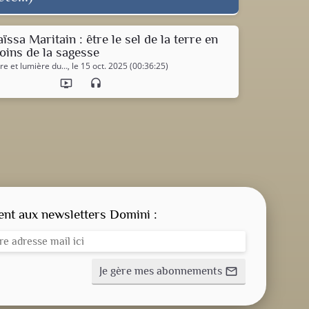
ïssa Maritain : être le sel de la terre en
oins de la sagesse
rre et lumière du…
, le 15 oct. 2025 (00:36:25)
ondemand_video
headset
CONSIGNE SPITRITUELLE
LES OFFICES
t aux newsletters Domini :
NOS DOSSIERS
Je gère mes abonnements
mail_outline
NOS ACTUALITÉS