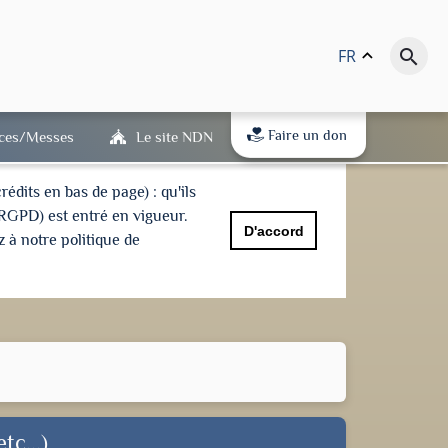
FR
keyboard_arrow_up
search
Faire un don
ices/Messes
Le site NDN
dits en bas de page) : qu'ils
(RGPD) est entré en vigueur.
D'accord
 à notre politique de
tc...)