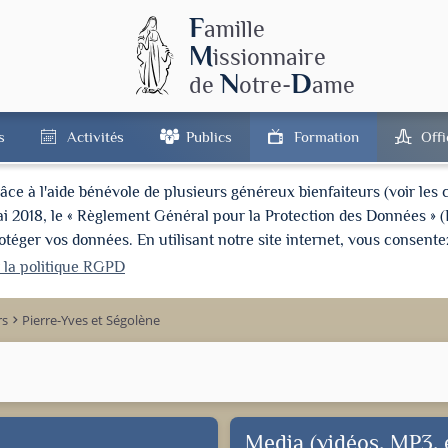
F
amille
M
issionnaire
N
D
de
otre-
ame
s
Activités
Publics
Formation
Off
à l'aide bénévole de plusieurs généreux bienfaiteurs (voir les cré
ai 2018, le « Règlement Général pour la Protection des Données » 
ger vos données. En utilisant notre site internet, vous consentez
r la politique RGPD
rs
Pierre-Yves et Ségolène
keyboard_arrow_right
Media (vidéos, MP3, e